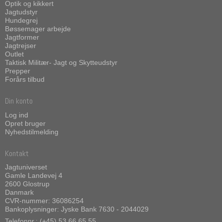
Optik og kikkert
Jagtudstyr
Hundegrej
Bøssemager arbejde
Jagtformer
Jagtrejser
Outlet
Taktisk Militær- Jagt og Skytteudstyr
Prepper
Forårs tilbud
Din konto
Log ind
Opret bruger
Nyhedstilmelding
Kontakt
Jagtuniverset
Gamle Landevej 4
2600 Glostrup
Danmark
CVR-nummer: 36086254
Bankoplysninger: Jyske Bank 7630 - 2044029
Telefonnr.: (+45) 53 66 65 55