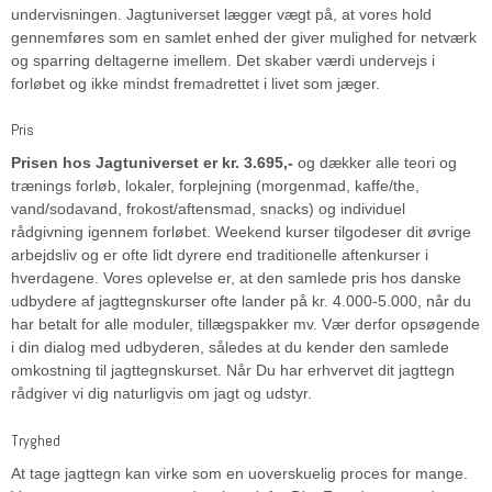
undervisningen. Jagtuniverset lægger vægt på, at vores hold
gennemføres som en samlet enhed der giver mulighed for netværk
og sparring deltagerne imellem. Det skaber værdi undervejs i
forløbet og ikke mindst fremadrettet i livet som jæger.
Pris
Prisen hos Jagtuniverset er kr. 3.695,-
og dækker alle teori og
trænings forløb, lokaler, forplejning (morgenmad, kaffe/the,
vand/sodavand, frokost/aftensmad, snacks) og individuel
rådgivning igennem forløbet. Weekend kurser tilgodeser dit øvrige
arbejdsliv og er ofte lidt dyrere end traditionelle aftenkurser i
hverdagene. Vores oplevelse er, at den samlede pris hos danske
udbydere af jagttegnskurser ofte lander på kr. 4.000-5.000, når du
har betalt for alle moduler, tillægspakker mv. Vær derfor opsøgende
i din dialog med udbyderen, således at du kender den samlede
omkostning til jagttegnskurset. Når Du har erhvervet dit jagttegn
rådgiver vi dig naturligvis om jagt og udstyr.
Tryghed
At tage jagttegn kan virke som en uoverskuelig proces for mange.