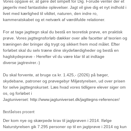
Vores opgave er, at gøre det simpelt for Dig. Forude venter der et
jægerliv med fantastiske oplevelser. Jagt vil give dig et nyt indhold i
livet med kærlighed til vildtet, naturen, den indre ro,
kammeratskabet og et netværk af værdifulde relationer.
For at tage jagttegn skal du bestå en teoretisk prøve, en praktisk
prøve. Vores jagttegnsforløb dækker over alle facetter af teorien og
træningen der bringer dig trygt og sikkert frem mod målet. Efter
forløbet skal du selv træne dine skydefærdigheder og bestå en
haglskydeprøve - Herefter vil du være klar til at indtage
diverse jagtrevirer.-)
Du skal forvente, at bruge ca kr. 1.425,- (2026) på bøger,
skydebane, patroner og prøvegebyr Miljøstyrelsen, ud over prisen
for selve jagttegnskurset. Læs hvad vores tidligere elever siger om
os, og forløbet i
Jagtuniverset:
http://www.jagtuniverset.dk/jagttegns-referencer/
Beståelses procent
Der kom nye og skærpede krav til jagtprøven i 2014. Ifølge
Naturstyrelsen gik 7.295 personer op til en jagtprøve i 2014 og kun