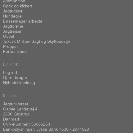
Ammunition
Optik og kikkert
Jagtudstyr
Hundegrej
Bøssemager arbejde
Jagtformer
Jagtrejser
Outlet
Taktisk Militær- Jagt og Skytteudstyr
Prepper
Forårs tilbud
Din konto
Log ind
Opret bruger
Nyhedstilmelding
Kontakt
Jagtuniverset
Gamle Landevej 4
2600 Glostrup
Danmark
CVR-nummer: 36086254
Bankoplysninger: Jyske Bank 7630 - 2044029