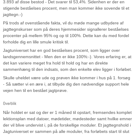
3.893 af disse bestod - Det svarer til 53,4%. Sidenhen er der en
stigende beståelses procent, men man kommer ikke sovende til et
jagttegn.-)
På trods af ovenstående fakta, vil du møde mange udbydere af
jagttegnskurser som på deres hjemmesider signallerer beståelses
procenter på mellem 95% og op til 100%. Dette kan du med fordel
forholde dig en lille smule kritisk til.
Jagtuniverset har en god beståelses procent, som ligger over
landsgennemsnittet - Men den er ikke 100%:-). Vores erfaring er, at
det kan variere meget fra hold til hold og har en direkte
sammenhæng til den indsats, som den enkelte elev ligger i forløbet.
Skulle uheldet være ude og prøven ikke kommer i hus på 1. forsøg
- Så sætter vi en ære i, at tilbyde dig den nødvendige support hele
vejen hen til en bestået jagtprøve.
Overblik
Når holdet er sat og der er 1 måned til opstart, fremsendes komplet
lektionsplan med datoer, mødetider, mødesteder samt hvilke emner
der vil blive undervist i, på de forskellige moduler. Et jagttegnshold i
Jagtuniverset er sammen på alle moduler, fra forløbets start til slut