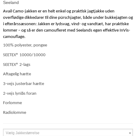
Seeland
Avail Camo-jakken er en helt enkel og praktisk jagtjakke uden
overflødige dikkedarer til dine pürschjagter, både under bukkejagten og
i efterårssæsonen: Jakken er lydsvag, vind- og vandtæt, har praktiske
lommer – og så er den camoufleret med Seelands egen effektive InVis-
camouflage.
100% polyester, pongee
SEETEX® 10000/10000
SEETEX® 2-lags
Aftagelig hætte
3-vejs justerbar hætte
2-vejs lynlås foran
Forlomme
Radiolomme
Vælg Jakkestørrelse