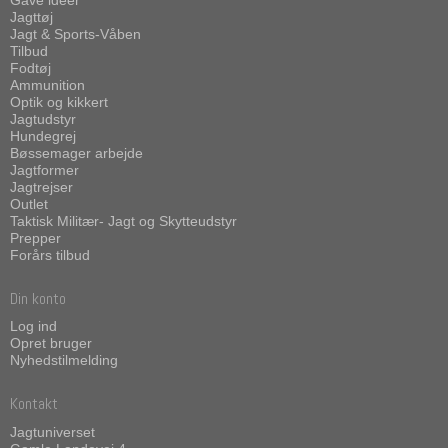
Jagttøj
Jagt & Sports-Våben
Tilbud
Fodtøj
Ammunition
Optik og kikkert
Jagtudstyr
Hundegrej
Bøssemager arbejde
Jagtformer
Jagtrejser
Outlet
Taktisk Militær- Jagt og Skytteudstyr
Prepper
Forårs tilbud
Din konto
Log ind
Opret bruger
Nyhedstilmelding
Kontakt
Jagtuniverset