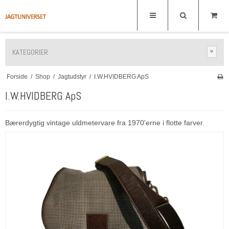
KATEGORIER
Forside
/
Shop
/
Jagtudstyr
/
I.W.HVIDBERG ApS
I.W.HVIDBERG ApS
Bærerdygtig vintage uldmetervare fra 1970'erne i flotte farver.