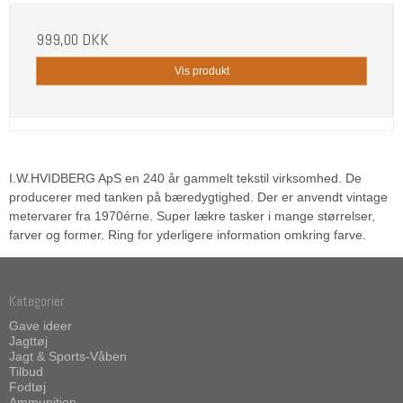
999,00 DKK
Vis produkt
I.W.HVIDBERG ApS en 240 år gammelt tekstil virksomhed. De
producerer med tanken på bæredygtighed. Der er anvendt vintage
metervarer fra 1970érne. Super lækre tasker i mange størrelser,
farver og former. Ring for yderligere information omkring farve.
Kategorier
Gave ideer
Jagttøj
Jagt & Sports-Våben
Tilbud
Fodtøj
Ammunition