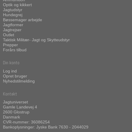
Optik og kikkert
Jagtudstyr
Hundegrej
Bøssemager arbejde
Jagtformer
Jagtrejser
Outlet
Taktisk Militær- Jagt og Skytteudstyr
Prepper
Forårs tilbud
Din konto
Log ind
Opret bruger
Nyhedstilmelding
Kontakt
Jagtuniverset
Gamle Landevej 4
2600 Glostrup
Danmark
CVR-nummer: 36086254
Bankoplysninger: Jyske Bank 7630 - 2044029