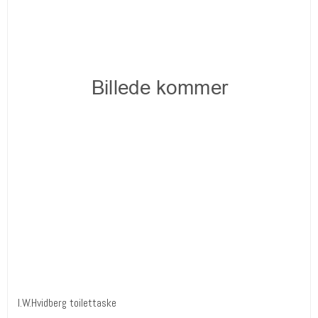
I.W.Hvidberg toilettaske