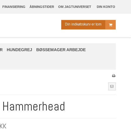
FINANSIERING
ÅBNINGSTIDER
OM JAGTUNIVERSET
DIN KONTO
Din indkøbskurv er tom
R
HUNDEGREJ
BØSSEMAGER ARBEJDE
 Hammerhead
DKK