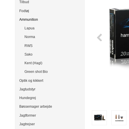
Tilbud
Fodtøj
Ammunition
Lapua
Norma
RWS
Sako
Kent (Hagl)
Green shot Bio
Optik og kikkert
Jagtudstyr
Hundegrej
Bøssemager arbejde
Jagtformer
Jagtrejser