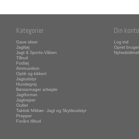
Kategorier
Din konto
Gave ideer
Log ind
Jagttøj
Opret bruge
Jagt & Sports-Våben
Nyhedstilmel
Tilbud
Fodtøj
Ammunition
Optik og kikkert
Jagtudstyr
Hundegrej
Bøssemager arbejde
Jagtformer
Jagtrejser
Outlet
Taktisk Militær- Jagt og Skytteudstyr
Prepper
Forårs tilbud