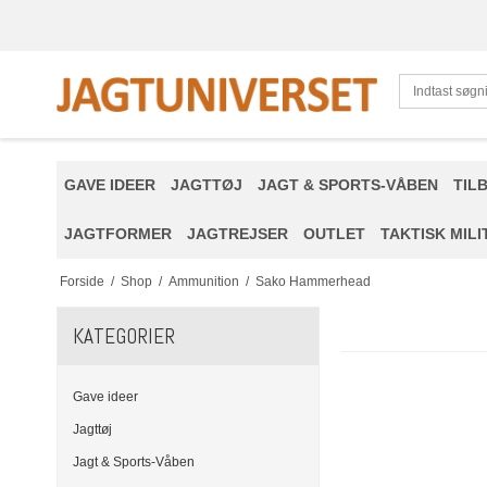
GAVE IDEER
JAGTTØJ
JAGT & SPORTS-VÅBEN
TIL
JAGTFORMER
JAGTREJSER
OUTLET
TAKTISK MIL
Forside
/
Shop
/
Ammunition
/
Sako Hammerhead
KATEGORIER
Gave ideer
Jagttøj
Jagt & Sports-Våben