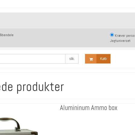
våbendele
Kræver personlig henvendelse i
Jagtuniverset
stk.
Køb
ede produkter
Alumininum Ammo box