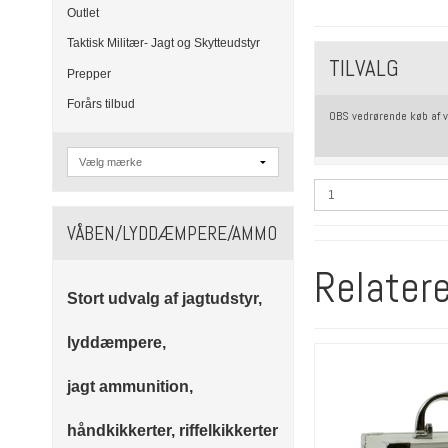
Outlet
Taktisk Militær- Jagt og Skytteudstyr
TILVALG
Prepper
Forårs tilbud
OBS vedrørende køb af 
VÅBEN/LYDDÆMPERE/AMMO
Relater
Stort udvalg af jagtudstyr,
lyddæmpere,
jagt ammunition,
håndkikkerter, riffelkikkerter