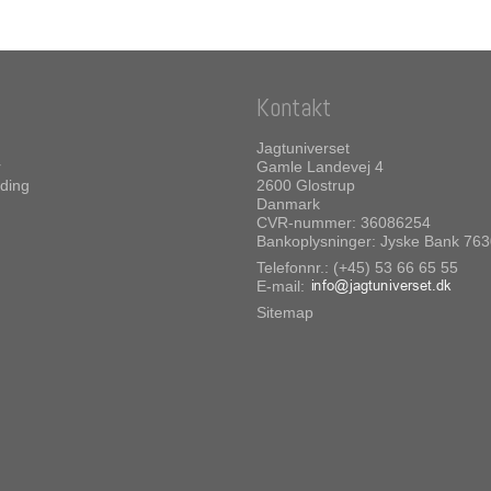
Kontakt
Jagtuniverset
r
Gamle Landevej 4
ding
2600 Glostrup
Danmark
CVR-nummer: 36086254
Bankoplysninger: Jyske Bank 76
Telefonnr.: (+45) 53 66 65 55
E-mail
:
Sitemap