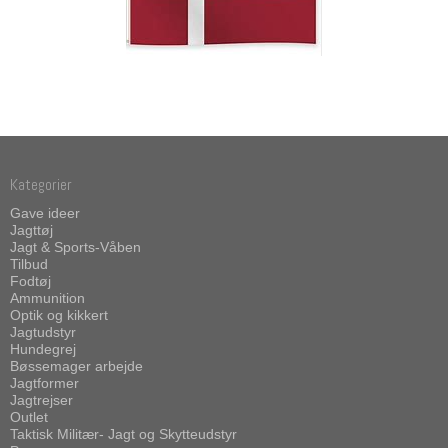
Kategorier
Gave ideer
Jagttøj
Jagt & Sports-Våben
Tilbud
Fodtøj
Ammunition
Optik og kikkert
Jagtudstyr
Hundegrej
Bøssemager arbejde
Jagtformer
Jagtrejser
Outlet
Taktisk Militær- Jagt og Skytteudstyr