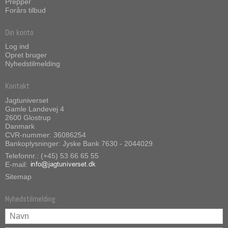
Prepper
Forårs tilbud
Din konto
Log ind
Opret bruger
Nyhedstilmelding
Kontakt
Jagtuniverset
Gamle Landevej 4
2600 Glostrup
Danmark
CVR-nummer: 36086254
Bankoplysninger: Jyske Bank 7630 - 2044029
Telefonnr.: (+45) 53 66 65 55
E-mail
:
Sitemap
Nyhedstilmelding