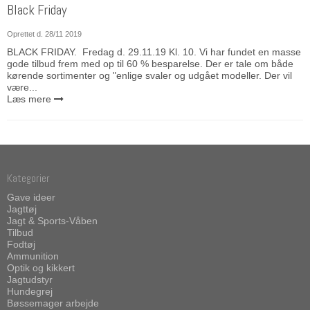
Black Friday
Oprettet d.
28/11 2019
BLACK FRIDAY. Fredag d. 29.11.19 Kl. 10. Vi har fundet en masse
gode tilbud frem med op til 60 % besparelse. Der er tale om både
kørende sortimenter og "enlige svaler og udgået modeller. Der vil
være...
Læs mere
Kategorier
Gave ideer
Jagttøj
Jagt & Sports-Våben
Tilbud
Fodtøj
Ammunition
Optik og kikkert
Jagtudstyr
Hundegrej
Bøssemager arbejde